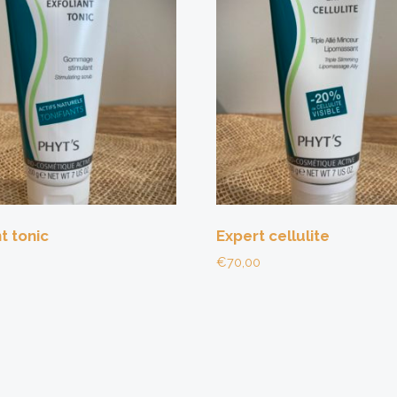
t tonic
Expert cellulite
€
70,00