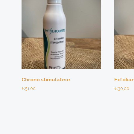
Chrono stimulateur
Exfolian
€
51,00
€
30,00