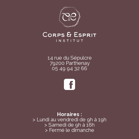
options
peuvent
être
choisies
sur
la
page
du
14 rue du Sépulcre
79200 Parthenay
produit
05 49 94 32 66
Horaires :
> Lundi au vendredi de 9h à 19h
> Samedi de 9h à 16h
> Fermé le dimanche