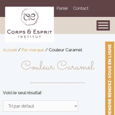
Aller
Mon compte
Panier
Contact
au
contenu
PRENDRE RENDEZ-VOUS EN LIGNE
Accueil
/
Par marque
/ Couleur Caramel
Couleur Caramel
Voici le seul résultat