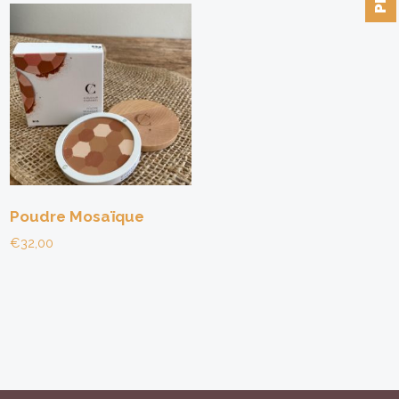
Poudre Mosaïque
€
32,00
Ce
produit
a
plusieurs
variations.
Les