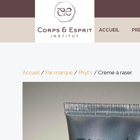
Aller
au
contenu
ACCUEIL
PR
Accueil
/
Par marque
/
Phyt's
/ Crème à raser