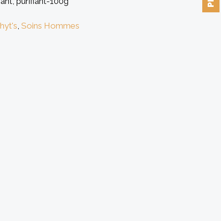
ant, purifiant-100g
hyt's
,
Soins Hommes