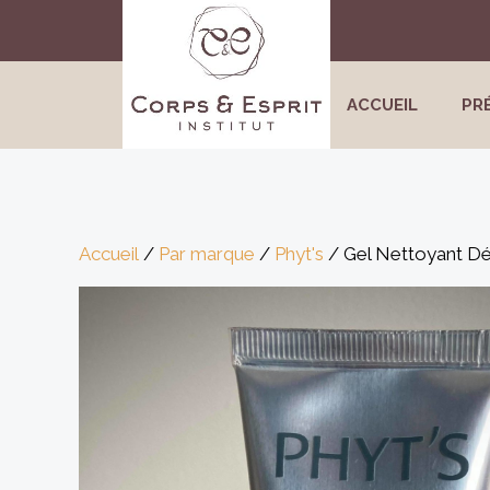
Aller
au
contenu
ACCUEIL
PR
Accueil
/
Par marque
/
Phyt's
/ Gel Nettoyant Dé